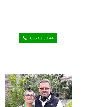
de vrais passionnés des plantes,
arbres et fleurs ? Venez
découvrir la pépinière Central
Jardin à Neufmaison près de
Mons dans le Hainaut.
065 62 30 44
Rendez-nous visite !