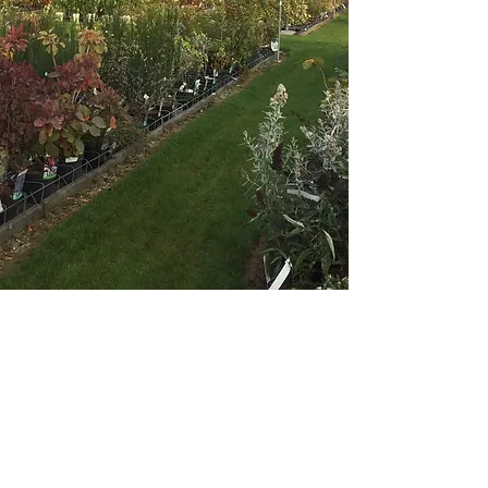
Central Jardin : la
pépinière où trouver
la passion et
d’excellents conseils
à Neufmaison
Envie de vous faire conseiller par